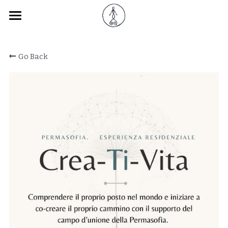
×
STORE CATEGORIES
Calendario
Go Back
Accademia
I Principi
Chi siamo
Newsletter
Contattaci