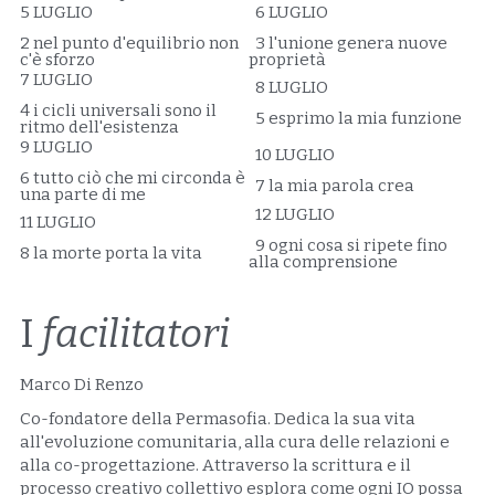
5 LUGLIO
  6 LUGLIO
2 nel punto d'equilibrio non 
  3 l'unione genera nuove 
c'è sforzo
proprietà
7 LUGLIO
  8 LUGLIO
4 i cicli universali sono il 
  5 esprimo la mia funzione
ritmo dell'esistenza
9 LUGLIO
  10 LUGLIO
6 tutto ciò che mi circonda è 
  7 la mia parola crea
una parte di me
  12 LUGLIO
11 LUGLIO 
  9 ogni cosa si ripete fino 
8 la morte porta la vita
alla comprensione
I 
facilitatori
Marco Di Renzo
Co-fondatore della Permasofia. Dedica la sua vita 
all'evoluzione comunitaria, alla cura delle relazioni e 
alla co-progettazione. Attraverso la scrittura e il 
processo creativo collettivo esplora come ogni IO possa 